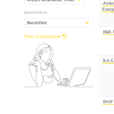
Axian
Energ
BERUFSFELD
B&B.
Filter Zurücksetzen
B.A.S
BASF