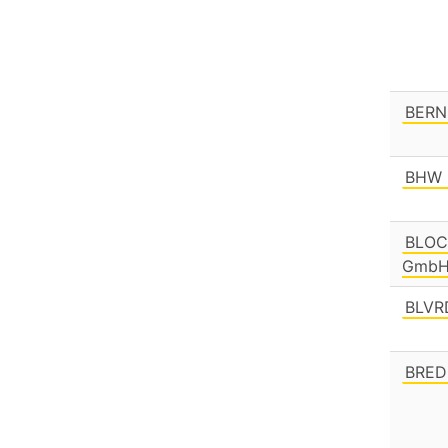
BERN
BHW 
BLOCK
Gmb
BLV
BRE