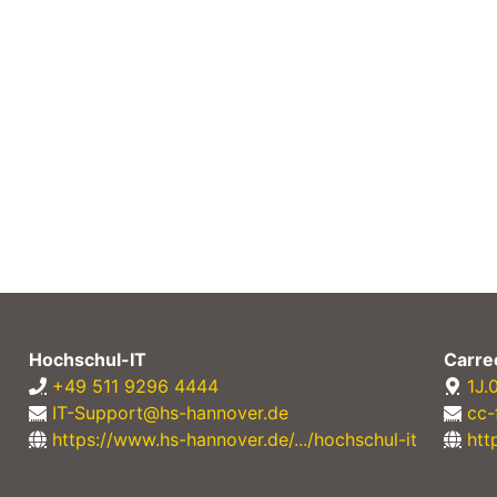
Hochschul-IT
Carre
+49 511 9296 4444
1J.
IT-Support@hs-hannover.de
cc-
https://www.hs-hannover.de/.../hochschul-it
htt